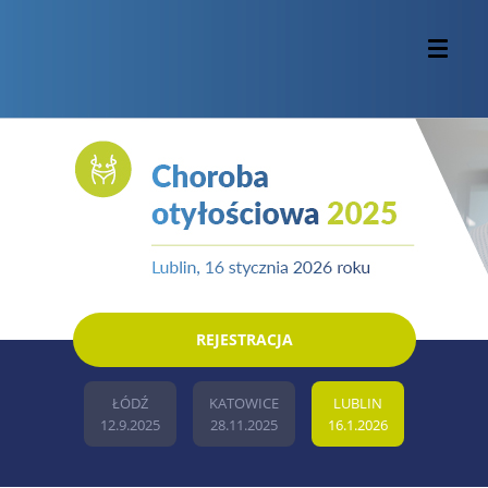
REJESTRACJA
ŁÓDŹ
KATOWICE
LUBLIN
12.9.2025
28.11.2025
16.1.2026