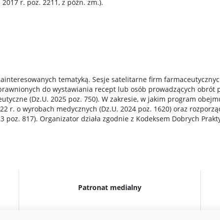
2017 r. poz. 2211, z późn. zm.).
zainteresowanych tematyką. Sesje satelitarne firm farmaceutycznyc
prawnionych do wystawiania recept lub osób prowadzących obrót p
eutyczne (Dz.U. 2025 poz. 750). W zakresie, w jakim program obe
022 r. o wyrobach medycznych (Dz.U. 2024 poz. 1620) oraz rozporzą
 poz. 817). Organizator działa zgodnie z Kodeksem Dobrych Prak
Patronat medialny