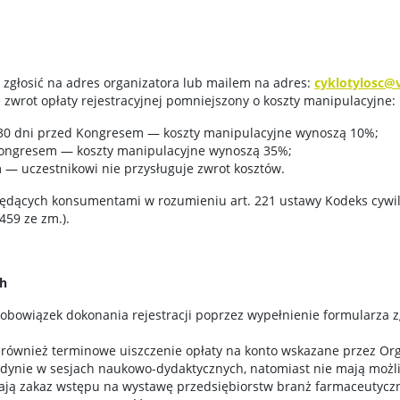
 zgłosić na adres organizatora lub mailem na adres:
cyklotylosc@
 zwrot opłaty rejestracyjnej pomniejszony o koszty manipulacyjne:
30 dni przed Kongresem — koszty manipulacyjne wynoszą 10%;
 Kongresem — koszty manipulacyjne wynoszą 35%;
 — uczestnikowi nie przysługuje zwrot kosztów.
ędących konsumentami w rozumieniu art. 221 ustawy Kodeks cywilny 
 459 ze zm.).
ch
 obowiązek dokonania rejestracji poprzez wypełnienie formularza
 również terminowe uiszczenie opłaty na konto wskazane przez Org
jedynie w sesjach naukowo-dydaktycznych, natomiast nie mają moż
mają zakaz wstępu na wystawę przedsiębiorstw branż farmaceutyczn